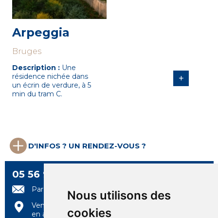
Arpeggia
Bruges
Description :
Une
résidence nichée dans
+
un écrin de verdure, à 5
min du tram C.
D'INFOS ? UN RENDEZ-VOUS ?
05 56 99 97 97
Par e-mail
Nous utilisons des
Venez nous rencontrer
cookies
en agence