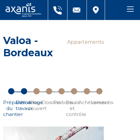
Valoa -
Appartements
Bordeaux
Préparation
Démarrage
Clos-
Cloisons
Finitions
Essais
Achèvement
Livraisons
du
travaux
couvert
et
chantier
contrôle