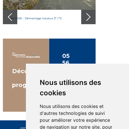
Next
Mai 2026 - Démarrage travaux (7 / 7)
Septembre 2025 - D
05
56
99
Découvrez
97
le
Nous utilisons des
97
programme
cookies
+
par
mail
Nous utilisons des cookies et
venez
nous
d'autres technologies de suivi
rencontrer
pour améliorer votre expérience
en
de navigation sur notre site, pour
agence
ARTIGUES-PRÈS-BORDEAUX
-
AYTRÉ
-
BÈGLES
-