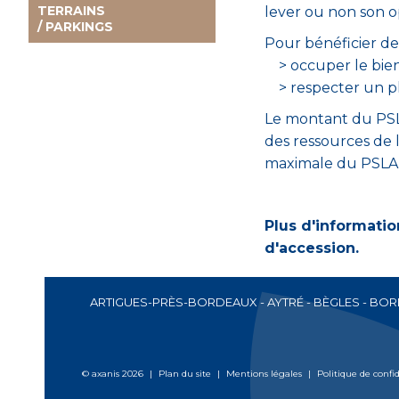
TERRAINS
lever ou non son o
/ PARKINGS
Pour bénéficier de c
> occuper le bien 
> respecter un pl
Le montant du PSLA
des ressources de 
maximale du PSLA 
Plus d'informatio
d'accession.
ARTIGUES-PRÈS-BORDEAUX
-
AYTRÉ
-
BÈGLES
-
BOR
© axanis 2026
|
Plan du site
|
Mentions légales
|
Politique de confid