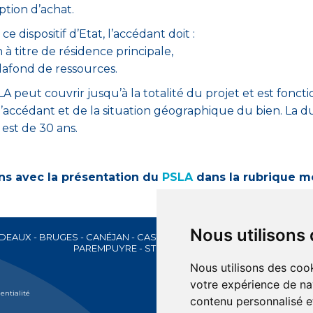
ption d’achat.
e dispositif d’Etat, l’accédant doit :
à titre de résidence principale,
afond de ressources.
 peut couvrir jusqu’à la totalité du projet et est foncti
l’accédant et de la situation géographique du bien. La d
est de 30 ans.
ns avec la présentation du
PSLA
dans la rubrique 
Nous utilisons
DEAUX
-
BRUGES
-
CANÉJAN
-
CASTETS
-
FLOIRAC
-
LE TAILLAN-MÉD
PAREMPUYRE
-
ST SULPICE ET CAMEYRAC
Nous utilisons des cook
votre expérience de na
entialité
contenu personnalisé et