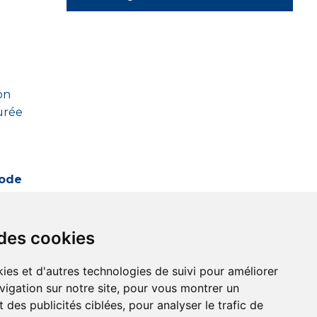
on
urée
mode
 des cookies
OC
-
LORMONT
-
MAZÈRES-LEZONS
-
MÉRIGNAC - BEUTRE
-
ies et d'autres technologies de suivi pour améliorer
vigation sur notre site, pour vous montrer un
 des publicités ciblées, pour analyser le trafic de