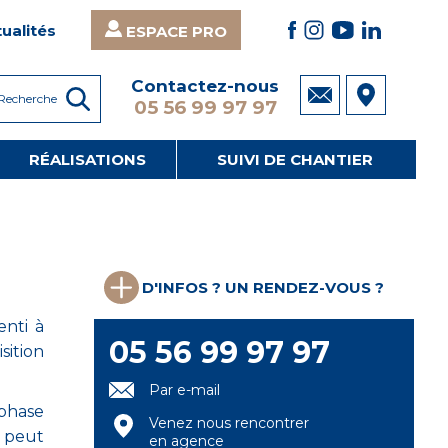
ualités
ESPACE PRO
Contactez-nous
05 56 99 97 97
RÉALISATIONS
SUIVI DE CHANTIER
D'INFOS ? UN RENDEZ-VOUS ?
enti à
05 56 99 97 97
sition
Par e-mail
 phase
Venez nous rencontrer
e peut
en agence