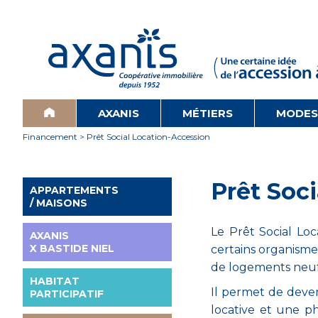
AXANIS
MÉTIERS
MODES
Financement
> Prêt Social Location-Accession
Prêt Soc
APPARTEMENTS
/ MAISONS
Le Prêt Social Lo
AXANIS
X BASTIDE NIEL
certains organisme
de logements neufs
HABITAT
Il permet de deve
PARTICIPATIF
locative et une p