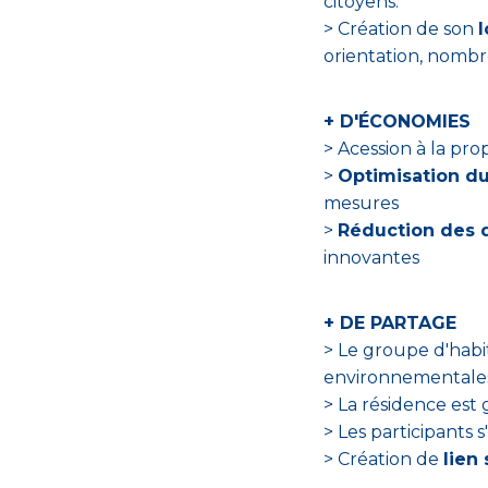
citoyens.
> Création de son
orientation, nombre 
+ D'ÉCONOMIES
> Acession à la pro
>
Optimisation d
mesures
>
Réduction des 
innovantes
+ DE PARTAGE
> Le groupe d'hab
environnementale
> La résidence est
> Les participants 
> Création de
lien 