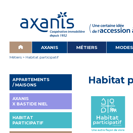
AXANIS
MÉTIERS
MODES
Métiers
> Habitat participatif
Habitat p
APPARTEMENTS
/ MAISONS
AXANIS
X BASTIDE NIEL
HABITAT
PARTICIPATIF