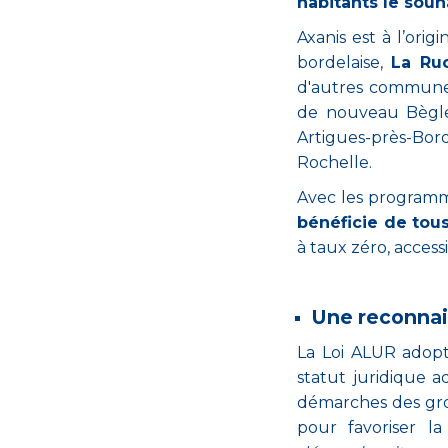
habitants le souh
Axanis est à l’orig
bordelaise,
La Ruc
d'autres communes
de nouveau Bègle
Artigues-près-Bord
Rochelle.
Avec les programme
bénéficie de tous
à taux zéro, accessi
Une reconnai
La Loi ALUR adopté
statut juridique ad
démarches des gro
pour favoriser la