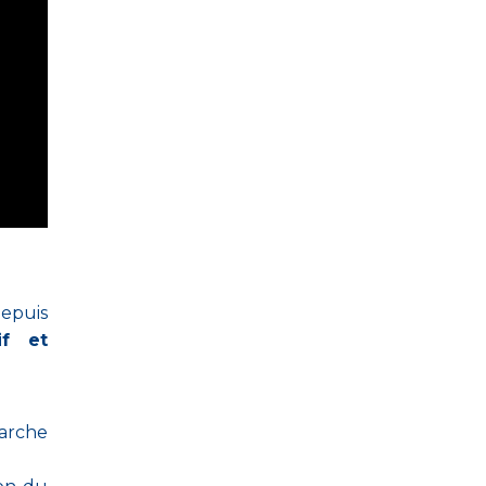
depuis
if et
marche