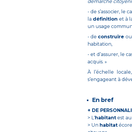
démarche citoyenn
- de s’associer, le
la
définition
et à 
un usage commun
-
de
construire
ou
habitation,
- et d’assurer, le 
acquis. »
À l’échelle local
s’engageant à déve
En bref
+ DE PERSONNAL
> L'
habitant
est au
> Un
habitat
écore