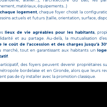
 buanderie, atelier…), l’architecture du bâti, les part
onnement, matériaux, équipements…)
 chaque logement
, chaque foyer choisit la configurati
soins actuels et futurs (taille, orientation, surface, dispo
des
lieux de vie agréables pour les habitants
, prop
lidarité et au partage. Au-delà, la mutualisation d’e
e le coût de l’accession et des charges jusqu’à 3
u marché, tout en garantissant aux habitants un
log
atif
.
participatif, des foyers peuvent devenir propriétaires s
tropole bordelaise et en Gironde, alors que leurs r
nt pas de s'y installer avec la promotion classique.