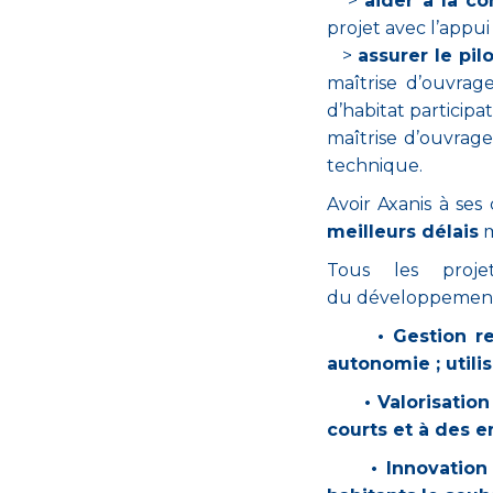
>
aider à la c
projet avec l’appui
>
assurer le pil
maîtrise d’ouvrage
d’habitat participa
maîtrise d’ouvrage 
technique.
Avoir Axanis à ses c
meilleurs délais
m
Tous les proj
du
développement
• Gestion resp
autonomie ; utili
• Valorisation d
courts et à des e
• Innovation so