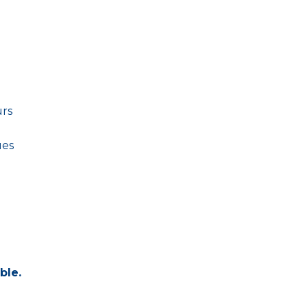
urs
ues
ble.