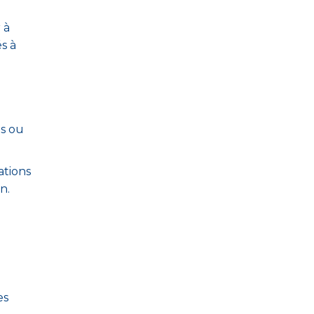
 à
s à
ts ou
tions
n.
es