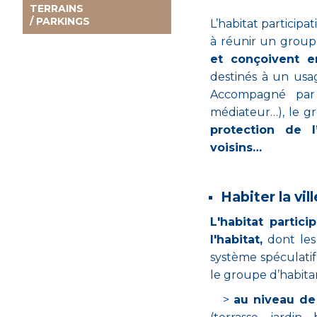
TERRAINS
/ PARKINGS
L’habitat participa
à réunir un groupe
et conçoivent 
destinés à un u
Accompagné par d
médiateur…), le g
protection de l
voisins…
Habiter la vi
L'habitat partic
l'habitat,
dont les
système spéculatif 
le groupe d’habitan
>
au niveau de