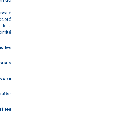
on du
ance à
ociété
 de la
comité
s les
ntaux
voire
cuits-
i les