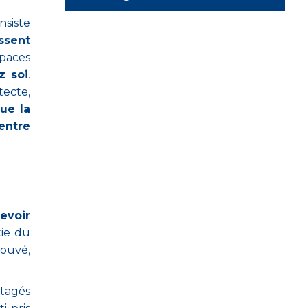
nsiste
ssent
paces
z soi
.
ecte,
ue la
entre
evoir
tie du
rouvé,
rtagés