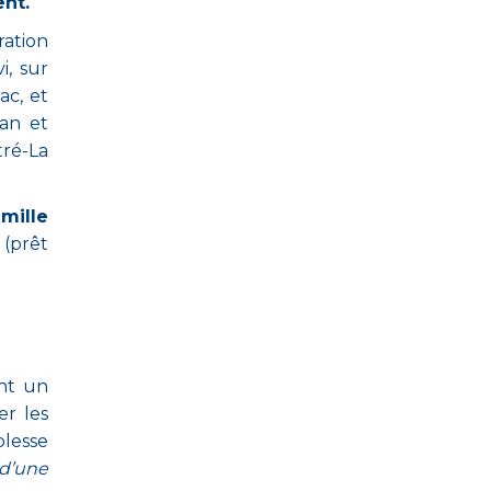
nt.
ration
i, sur
ac, et
an et
tré-La
mille
(prêt
ant un
er les
plesse
 d’une