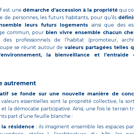
tif est une
démarche d’accession à la propriété
qui co
 de personnes, les futurs habitants, pour qu’ils
défini
ensemble leurs futurs logements
ainsi que des es
sage commun, pour
bien vivre ensemble chacun che
es professionnels de l’habitat (promoteur, archit
roupe se réunit autour de
valeurs partagées telles q
’environnement, la bienveillance et l’entraide 
lle autrement
ipatif se fonde sur une nouvelle manière de conc
 valeurs essentielles sont la propriété collective, la sor
et la démocatie participative. Ainsi, une fois le terrain t
ts part d’une feuille blanche :
 la résidence
: ils imaginent ensemble les espaces pa