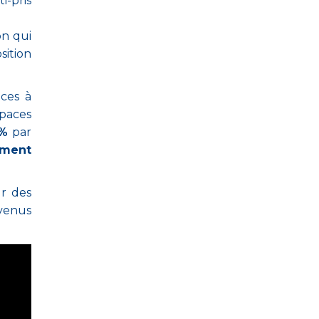
i-pris
on qui
sition
ices à
spaces
0%
par
ement
ur des
evenus