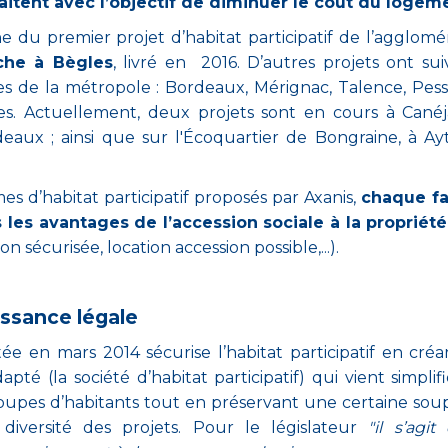
aitent avec l’objectif de
diminuer le coût du logeme
ine du premier projet d’habitat participatif de l’agglomé
he à Bègles
, livré en 2016. D’autres projets ont suiv
 de la métropole : Bordeaux, Mérignac, Talence, Pess
s. Actuellement, deux projets sont en cours à Canéj
eaux ; ainsi que sur l'Écoquartier de Bongraine, à Ay
s d’habitat participatif proposés par Axanis,
chaque fa
 les avantages de l’accession sociale à la propriété
on sécurisée, location accession possible,...).
ssance légale
e en mars 2014 sécurise l’habitat participatif en cré
apté (la société d’habitat participatif) qui vient simplifi
upes d’habitants tout en préservant une certaine sou
 diversité des projets. Pour le législateur
"il s’agit