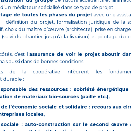
onstitution du groupe
de futurs accédants et animati
 d’un médiateur spécialisé dans ce type de projet,
otage de toutes les phases du projet
avec une assist
 : définition du projet, formalisation juridique de la s
tif, choix du maître d’œuvre (architecte), prise en charge
(suivi du chantier jusqu’à la livraison) et pilotage du 
ôtés, c’est l’
assurance de voir le projet aboutir dan
ais aussi dans de bonnes conditions.
ets de la coopérative
intègrent les fondame
 durable :
onsable des ressources : sobriété
énergétique 
sation de matériaux
bio-sourcés (paille etc.),
e l’économie sociale et solidaire : recours
aux cir
ntreprises locales,
ciale : auto-construction sur le second
œuvre s