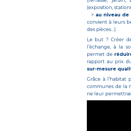
(terrasse, jardin,
(exposition, stati
>
au niveau de
convient à leurs be
des pièces…).
Le but ? Créer 
l’échange, à la so
permet de
réduir
rapport au prix d
sur-mesure qualit
Grâce à l’habitat 
communes de la mé
ne leur permettraie