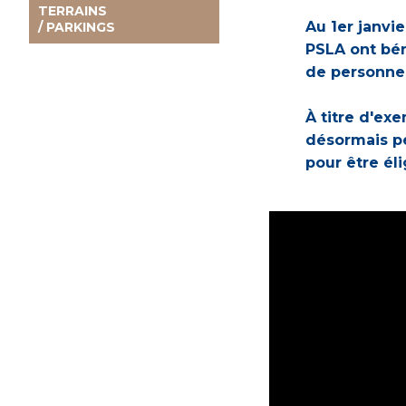
TERRAINS
Au 1er janvie
/ PARKINGS
PSLA ont bén
de personnes
À titre d'ex
désormais pe
pour être él