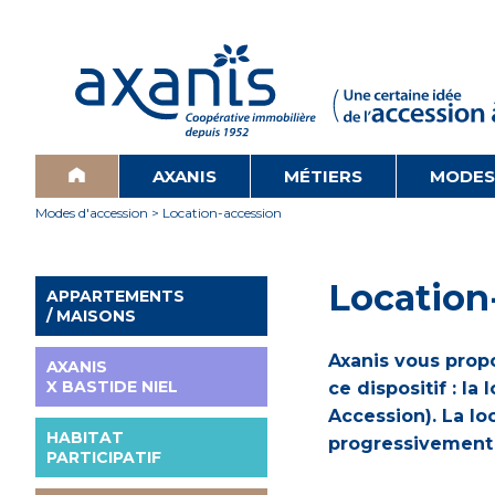
AXANIS
MÉTIERS
MODES
Modes d'accession
> Location-accession
Location
APPARTEMENTS
/ MAISONS
Axanis vous prop
AXANIS
X BASTIDE NIEL
ce dispositif : l
Accession).
La lo
HABITAT
progressivement 
PARTICIPATIF