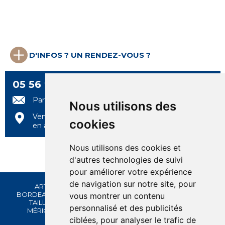
D'INFOS ? UN RENDEZ-VOUS ?
05 56 99 97 97
Par e-mail
Nous utilisons des
Venez nous rencontrer
cookies
en agence
Nous utilisons des cookies et
d'autres technologies de suivi
pour améliorer votre expérience
de navigation sur notre site, pour
ARTIGUES-PRÈS-BORDEAUX
-
AYTRÉ
-
BÈGLES
-
BORDEAUX
-
BRUGES
-
CANÉJAN
-
CASTETS
-
FLOIRAC
-
LE
vous montrer un contenu
TAILLAN-MÉDOC
-
LORMONT
-
MAZÈRES-LEZONS
-
personnalisé et des publicités
MÉRIGNAC - BEUTRE
-
PAREMPUYRE
-
ST SULPICE ET
CAMEYRAC
ciblées, pour analyser le trafic de