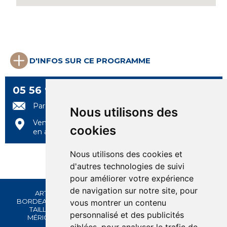
D'INFOS SUR CE PROGRAMME
05 56 99 97 97
Par e-mail
Nous utilisons des
Venez nous rencontrer
cookies
en agence
Nous utilisons des cookies et
d'autres technologies de suivi
pour améliorer votre expérience
de navigation sur notre site, pour
ARTIGUES-PRÈS-BORDEAUX
-
AYTRÉ
-
BÈGLES
-
BORDEAUX
-
BRUGES
-
CANÉJAN
-
CASTETS
-
FLOIRAC
-
LE
vous montrer un contenu
TAILLAN-MÉDOC
-
LORMONT
-
MAZÈRES-LEZONS
-
personnalisé et des publicités
MÉRIGNAC - BEUTRE
-
PAREMPUYRE
-
ST SULPICE ET
CAMEYRAC