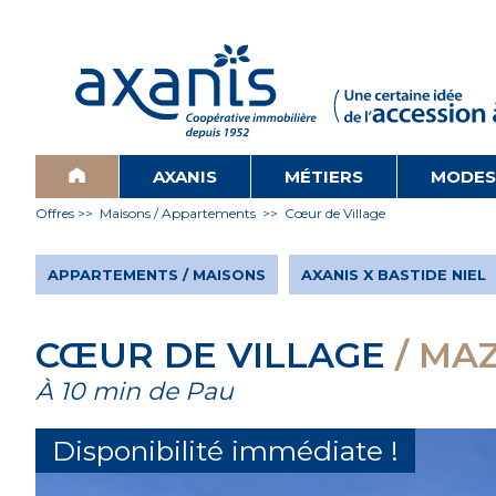
AXANIS
MÉTIERS
MODES
Offres >>
Maisons / Appartements
>> Cœur de Village
APPARTEMENTS / MAISONS
AXANIS X BASTIDE NIEL
CŒUR DE VILLAGE
/ MA
À 10 min de Pau
Disponibilité immédiate !